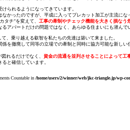
受けられるようになってきています。
はなかったのですが、平成に入ってプレカット加工が主流にな
カタチ”を変えて、
工事の牽制やチェック機能を大きく損なう
なるアパートだけの問題ではなく、あらゆる住まいにも潜んで
して、乗り越える叡智を私たちの先達は築いて来ました。
関係を撤廃して同等の立場での牽制と同時に協力可能な新しい住
が図れるだけでなく、
資金の流通を並列させることによって工
きると確信しています。
lements Countable in
/home/users/2/winner/web/jkc-triangle.jp/wp-con