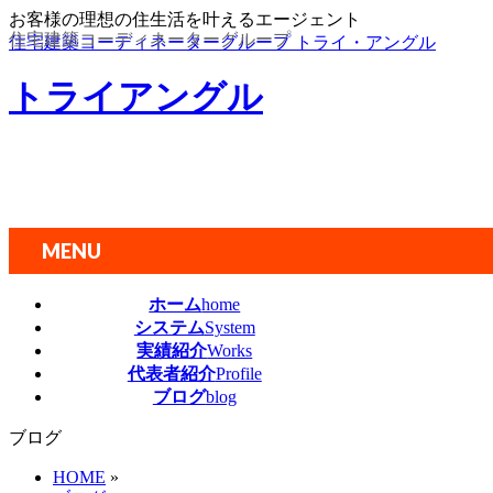
お客様の理想の住生活を叶えるエージェント
住宅建築コーディネーターグループ
住宅建築コーディネーターグループ トライ・アングル
トライアングル
MENU
メ
ホーム
home
ニ
システム
System
ュ
実績紹介
Works
ー
代表者紹介
Profile
を
ブログ
blog
飛
ブログ
ば
す
HOME
»