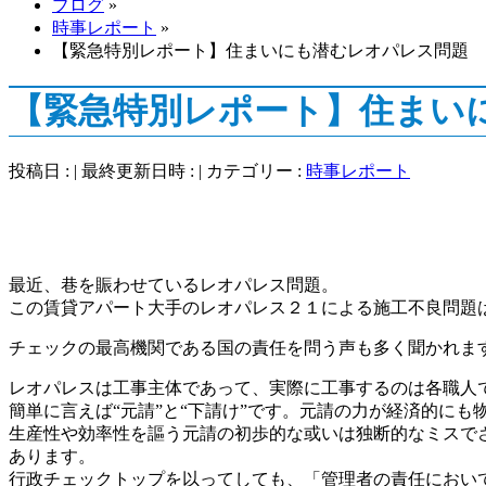
ブログ
»
時事レポート
»
【緊急特別レポート】住まいにも潜むレオパレス問題
【緊急特別レポート】住まい
投稿日 :
最終更新日時 :
カテゴリー :
時事レポート
最近、巷を賑わせているレオパレス問題。
この賃貸アパート大手のレオパレス２１による施工不良問題
チェックの最高機関である国の責任を問う声も多く聞かれま
レオパレスは工事主体であって、実際に工事するのは各職人
簡単に言えば“元請”と“下請け”です。元請の力が経済的に
生産性や効率性を謳う元請の初歩的な或いは独断的なミスで
あります。
行政チェックトップを以ってしても、「管理者の責任におい