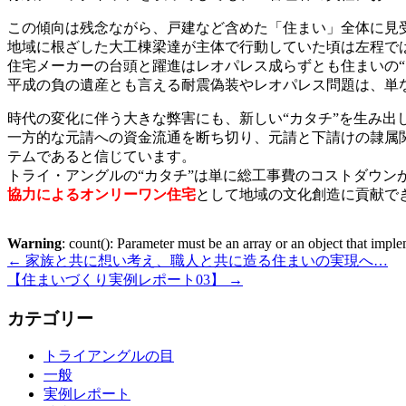
この傾向は残念ながら、戸建など含めた「住まい」全体に見
地域に根ざした大工棟梁達が主体で行動していた頃は左程で
住宅メーカーの台頭と躍進はレオパレス成らずとも住まいの“
平成の負の遺産とも言える耐震偽装やレオパレス問題は、単
時代の変化に伴う大きな弊害にも、新しい“カタチ”を生み出
一方的な元請への資金流通を断ち切り、元請と下請けの隷属
テムであると信じています。
トライ・アングルの“カタチ”は単に総工事費のコストダウン
協力によるオンリーワン住宅
として地域の文化創造に貢献で
Warning
: count(): Parameter must be an array or an object that imp
←
家族と共に想い考え、職人と共に造る住まいの実現へ…
【住まいづくり実例レポート03】
→
カテゴリー
トライアングルの目
一般
実例レポート