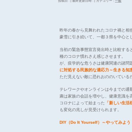
投稿日 :
最終更新日時 :
カテゴリー :
一般
昨年の春から見舞われたコロナ禍と相
豪雪に引き続いて、一都３県を中心と
当初の緊急事態宣言発出時と比較する
種のコロナ慣れさえ感じさせます。
が、疫学的な危うさは健康関連の諸問
に対処する民族的な適応力～生きる知
ただ見えない敵に恐れおののいている
テレワークやオンラインは今までの通
粛は家族の会話を増やし、健康意識を
コロナによって始まった
「新しい生活様
も変化の兆しが見受けられます。
DIY（Do It Yourself）～やってみよう