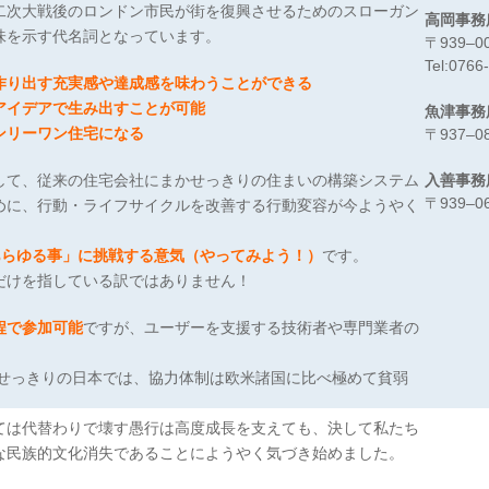
二次大戦後のロンドン市民が街を復興させるためのスローガン
高岡事務
味を示す代名詞となっています。
〒939‒
Tel:0766
作り出す充実感や達成感を味わうことができる
アイデアで生み出すことが可能
魚津事務
ンリーワン住宅になる
〒937‒
して、従来の住宅会社にまかせっきりの住まいの構築システム
入善事務
〒939‒
めに、行動・ライフサイクルを改善する行動変容が今ようやく
あらゆる事」に挑戦する意気（やってみよう！）
です。
だけを指している訳ではありません！
程で参加可能
ですが、ユーザーを支援する技術者や専門業者の
任せっきりの日本では、協力体制は欧米諸国に比べ極めて貧弱
ては代替わりで壊す愚行は高度成長を支えても、決して私たち
な民族的文化消失であることにようやく気づき始めました。