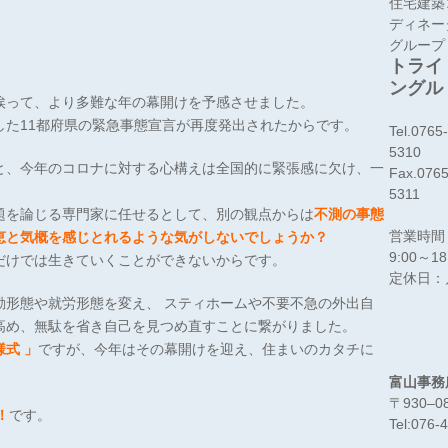
住宅建築
ディネー
グループ
トライ
ングル
俟って、より多難な年の幕開けを予感させました。
した11都府県の緊急事態宣言が再度発出されたからです。
Tel.0765
5310
と、今年のコロナに対する心構えは全国的に緊張感に欠け、一
Fax.0765
5311
題を論じる専門家に任せるとして、別の観点からは
不測の事態
営業時間
恵と気概を感じとれるような気がしないでしょうか？
9:00～18
だけでは生きていくことができないからです。
定休日：
勤形態や就労形態を変え、 スティホームや不要不急の外出自
高め、無駄を省き自己を見つめ直すことに繋がりました。
式 」
ですが、今年はその幕開けを迎え、住まいのカタチに
富山事務
〒930‒
！
です。
Tel:076-