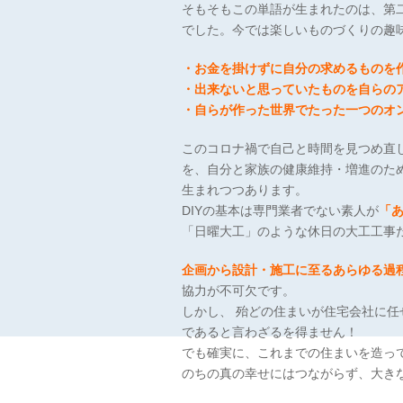
そもそもこの単語が生まれたのは、第
でした。今では楽しいものづくりの趣
・お金を掛けずに自分の求めるものを
・出来ないと思っていたものを自らの
・自らが作った世界でたった一つのオ
このコロナ禍で自己と時間を見つめ直
を、自分と家族の健康維持・増進のた
生まれつつあります。
DIYの基本は専門業者でない素人が
「
「日曜大工」のような休日の大工工事
企画から設計・施工に至るあらゆる過
協力が不可欠です。
しかし、 殆どの住まいが住宅会社に
であると言わざるを得ません！
でも確実に、これまでの住まいを造っ
のちの真の幸せにはつながらず、大き