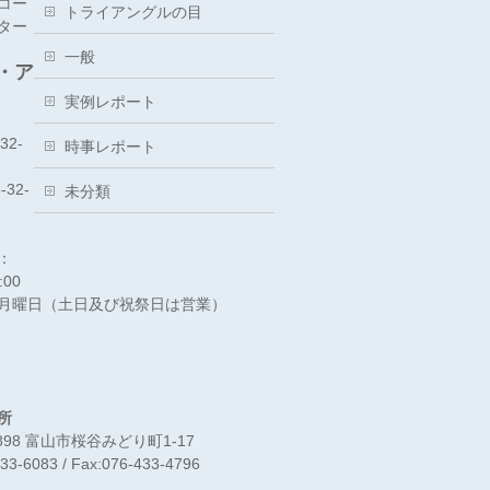
コー
トライアングルの目
ター
一般
・ア
実例レポート
-32-
時事レポート
-32-
未分類
：
:00
月曜日（土日及び祝祭日は営業）
所
0898 富山市桜谷みどり町1-17
433-6083 / Fax:076-433-4796