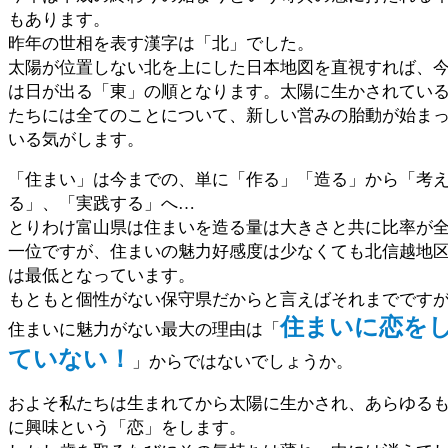
もあります。
昨年の世相を表す漢字は「北」でした。
太陽が位置しない北を上にした日本地図を直視すれば、
は日が出る「東」の順となります。太陽に生かされてい
たちには全てのことについて、新しい営みの胎動が始ま
いる気がします。
「住まい」は今までの、単に「作る」「造る」から「考
る」、「実践する」へ…
とりわけ富山県は住まいを造る量は大きさと共に比率が
一位ですが、住まいの魅力好感度は少なくても北信越地
は最低となっています。
もともと個性がない保守県だからと言えばそれまでです
住ま
いに恋を
住まいに魅力がない最大の理由は「
ていない！
」からではないでしょうか。
およそ私たちは生まれてから太陽に生かされ、あらゆる
に興味という「恋」をします。