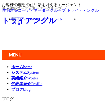
お客様の理想の住生活を叶えるエージェント
住宅建築コーディネーターグループ
住宅建築コーディネーターグループ トライ・アングル
トライアングル
MENU
メ
ホーム
home
ニ
システム
System
ュ
実績紹介
Works
ー
代表者紹介
Profile
を
ブログ
blog
飛
ば
ブログ
す