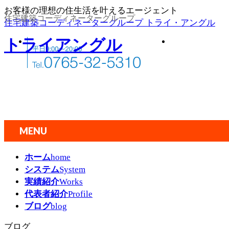
お客様の理想の住生活を叶えるエージェント
住宅建築コーディネーターグループ
住宅建築コーディネーターグループ トライ・アングル
トライアングル
MENU
メ
ホーム
home
ニ
システム
System
ュ
実績紹介
Works
ー
代表者紹介
Profile
を
ブログ
blog
飛
ば
ブログ