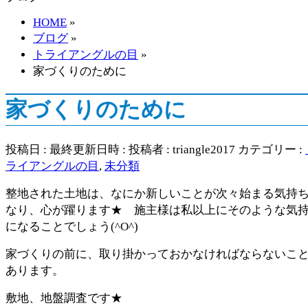
す
HOME
»
ブログ
»
トライアングルの目
»
家づくりのために
家づくりのために
投稿日 :
最終更新日時 :
投稿者 :
triangle2017
カテゴリー :
ライアングルの目
,
未分類
整地された土地は、なにか新しいことが次々始まる気持
なり、心が躍ります★ 施主様は私以上にそのような気
になることでしょう(^O^)
家づくりの前に、取り掛かっておかなければならないこ
あります。
敷地、地盤調査です★